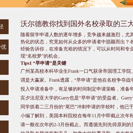
沃尔德教你找到国外名校录取的三
径
随着留学申请人数的逐年增多，竞争越来越激烈，尤
热化的状态，究竟如何从众多的申请者中脱颖而出？名
特优
经验告诉你，在准备充裕的情况下，可以从时间和专
现“名校梦”的机会。
Tips1
“早申请”是关键
广州某高校本科毕业生
Frank
一口气获录帝国理工学院
谓是大赢家。
Frank
透露，“早申请”是他在名校争夺战
投入申请准备中，有足够的时间制定申请策略，准备申
宾夕法尼亚大学的
Garry
也是“早申请”的受益者。
Garry
同学抓着二三月份的“尾巴”冲刺申请的学校时，他已
小编了解到，美国本科院校在每年
11
月中即截止次年
请一般在次年的
2-3
月份截止。而遵循先到先得原则的