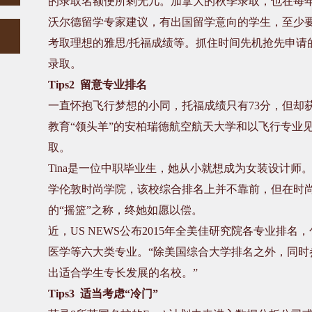
的录取名额便所剩无几。加拿大的秋季录取，也在每
沃尔德留学专家建议，有出国留学意向的学生，至少
考取理想的雅思
/
托福成绩等。抓住时间先机抢先申请
录取。
Tips2
留意专业排名
一直怀抱飞行梦想的小同，托福成绩只有
73
分，但却
教育“领头羊”的安柏瑞德航空航天大学和以飞行专业
取。
Tina
是一位中职毕业生，她从小就想成为女装设计师
学伦敦时尚学院，该校综合排名上并不靠前，但在时
的“摇篮”之称，终她如愿以偿。
近，
US NEWS
公布
2015
年全美佳研究院各专业排名，
医学等六大类专业。“除美国综合大学排名之外，同时
出适合学生专长发展的名校。”
Tips3
适当考虑“冷门”