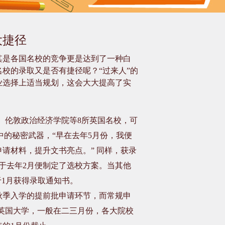
大捷径
其是各国名校的竞争更是达到了一种白
校的录取又是否有捷径呢？“过来人”的
业选择上适当规划，这会大大提高了实
、伦敦政治经济学院等
8
所英国名校，可
中的秘密武器，“早在去年
5
月份，我便
请材料，提升文书亮点。” 同样，获录
于去年
2
月便制定了选校方案。当其他
于
1
月获得录取通知书。
秋季入学的提前批申请环节，而常规申
英国大学，一般在二三月份，各大院校