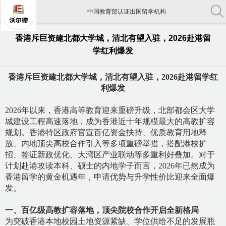
中国教育部认证出国留学机构
中国留学行业协会常务理事单位
香港斥巨资建北都大学城，清北有望入驻，2026赴港留
学红利爆发
美国大学注册及录取委员会成员单位
中国教育部认证出国留学机构
香港斥巨资建北都大学城，清北有望入驻，
2026赴港留学红
利爆发
中国留学行业协会常务理事单位
2026年以来，香港高等教育迎来重磅升级，北部都会区大学
美国大学注册及录取委员会成员单位
城建设工程高速落地，成为香港近十年规模最大的高教扩容
规划。香港特区政府官宣百亿资金扶持、优质教育用地释
放、内地顶尖高校合作引入等多项重磅举措，搭配港校扩
招、签证新政优化、大湾区产业联动等多重利好叠加。对于
计划赴港攻读本科、硕士的内地学子而言，2026年已然成为
香港留学的黄金机遇年，申请优势与升学性价比迎来全面爆
发。
一、百亿级高教扩容落地，顶尖院校合作开启全新格局
为突破香港本地校园土地资源紧缺、学位供给不足的发展瓶