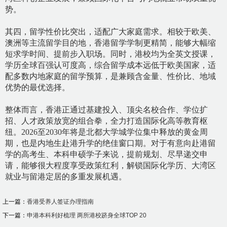
势。
其四，留学性价比突出，适配广大家庭需求。相较于欧美、
澳洲等主流留学目的地，香港留学学制更精简，能够大幅缩
短求学时间、提前步入职场。同时，港校均为全英文授课，
学历全球百强认可度高，综合留学成本远低于欧美国家，适
配多数内地家庭的留学预算，是兼顾含金量、性价比、地域
优势的最优选择。
整体而言，香港正通过基建投入、顶尖名校合作、学位扩
招、人才政策放宽的组合拳，全力打造国际化高等教育枢
纽。
2026至2030年将是北都大学城学位集中释放的黄金周
期，也是内地生赴港升学的绝佳窗口期。对于有意向赴港留
学的高考生、本科申硕学子来说，提前规划、尽早递交申
请，能够很大程度享受政策红利，解锁国际化学历、大湾区
就业与留港定居的多重发展机遇。
上一篇：
香港受养人签证办理指南
下一篇：
申港本科利好梳理 两所港校跻身全球TOP 20