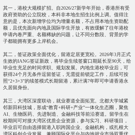
其一，港校大规模扩招。自
2026/27新学年开始，香港所有受
政府资助的公立院校，本科非本地生招生比例上调。值得注
意的是，本次新增学位均为增量名额，不占用本地生资助配
额，且优先面向内地及国际学生开放，有效缓
解了往年港校
申请内卷严重、名额稀缺的问题，让不同分数段、背景的学
子都能拥有更多上岸机会。
其二，签证政策全面优化，留港定居更宽松。
2026年3月正式
生效的IANG签证新政，将毕业生续签窗口期延长至90天，给
毕业生充足的时间求职、规划发展。内地生港校毕业后，可
获得24个月无条件逗留签证，无需提前锁定工作，后续可按
照“2+3+3”的续签模式长期留港，累计满7年即可申请香港永
久居留身份。
其三，大湾区深度联动，就业赛道全面拓宽。北都大学城紧
邻新田科技城，形成
“教育+科研+产业”一体化生态圈，聚焦
AI、生物医药、先进制造、金融科技等前沿赛道。留学生在
校期间可对接大湾区优质企业资源，参与实习、科研项目，
毕业后可自由选择留港入职跨国企业、金融机构，或扎根大
湾区科创企业发展，兼顾国际化平台与内地就业市场双重优