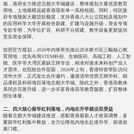
颈，港府全力推进北都大学城建设，整体规划大量优质教育
用地，土地规模远超香港现有单一高校校园。同时，特区政
府专项预留大额贷款额度，支持香港八大公立院校及规划中
的应用科学大学开展校舍新建、扩建与设施升级，资金专项
专款专用，为学位扩容、科研平台搭建、教学设备更新提供
坚实资金保障。
按照官方规划，
2026年内将率先推出洪水桥片区三幅核心教
育用地，优先布局STEM科创、生物医药、高端工程、人工智
能、医学等大湾区紧缺王牌专业，精准对接未来科创产业人
才需求。在院校合作层面，2026年上旬，香港特首带队访问
清华大学，正式发出合作邀约，邀请清华优势王牌学科、精
品课程及科研项目落地北都大学城。除此之外，香港高教体
系同步完善升级，进一步丰富香港高等教育版图，扩容整体
招生体量。
二、四大核心留学红利落地，内地生升学就业双受益
随着北都大学城建设推进，搭配香港最新人才政策调整，多
重留学红利集中释放，全方位降低内地生赴港升学、留港发
展门槛。